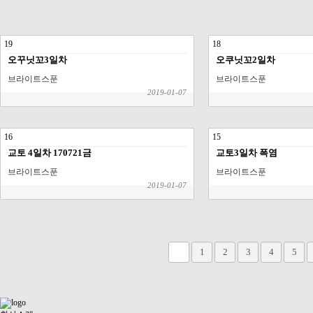
19
18
오꾸닛꼬3일차
오쿠닛꼬2일차
브라이트스푼
브라이트스푼
2019-01-07
16
15
교토 4일차 170721금
교토3일차 폭염
브라이트스푼
브라이트스푼
2019-01-07
맨끝
1
2
3
4
5