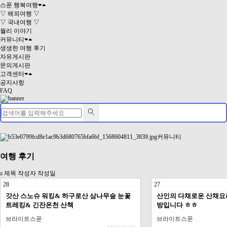
스푼 행복여행
▽ 해외여행 ▽
▽ 국내여행 ▽
월리 이야기
커뮤니티
생생한 여행 후기
자유게시판
문의게시판
고객센터
공지사항
FAQ
커뮤니티
여행 후기
o
제목
작성자
작성일
28
27
갓산 스노슈 워킹& 하구로산 삼나무숲 눈꽃
산인의 다채로운 산채요리
트레킹& 긴잔온천 산책
방입니다 ㅎㅎ
브라이트스푼
브라이트스푼